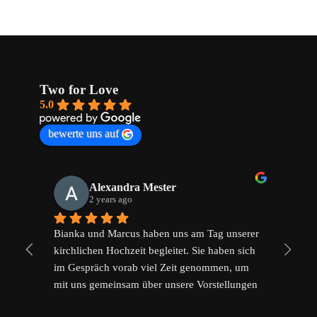
Two for Love
5.0
bewerte uns auf
Alexandra Mester
2 years ago
Bianka und Marcus haben uns am Tag unserer 
Wir
kirchlichen Hochzeit begleitet. Sie haben sich 
und
im Gespräch vorab viel Zeit genommen, um 
Bei
mit uns gemeinsam über unsere Vorstellungen 
hab
und Wünsche zu sprechen. Diese wurden dann 
uns